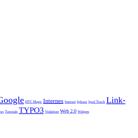
Google
Link-
Internes
HTC Magic
Internet
Iphone
Ipod Touch
TYPO3
Web 2.0
ews
Tutorials
Vodafone
Widgets