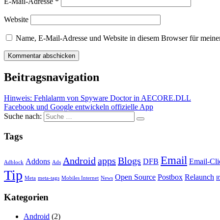
E-Mail-Adresse
*
Website
Name, E-Mail-Adresse und Website in diesem Browser für meine
Beitragsnavigation
Hinweis: Fehlalarm von Spyware Doctor in AECORE.DLL
Facebook und Google entwickeln offizielle App
Suche nach:
Tags
Email
Android
apps
Blogs
Addons
DFB
Email-Cli
Adblock
Ads
Tip
Open Source
Postbox
Relaunch
Meta
meta-tags
Mobiles Internet
News
R
Kategorien
Android
(2)