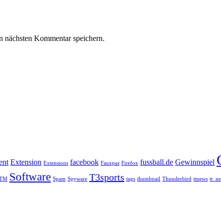
n nächsten Kommentar speichern.
ent
Extension
facebook
fussball.de
Gewinnspiel
Extensions
Fauxpas
Firefox
Software
T3sports
TM
Spam
Spyware
tags
thumbnail
Thunderbird
ttnews
tt_n