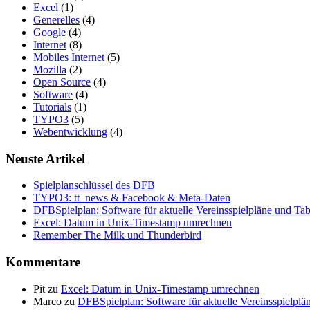
Excel
(1)
Generelles
(4)
Google
(4)
Internet
(8)
Mobiles Internet
(5)
Mozilla
(2)
Open Source
(4)
Software
(4)
Tutorials
(1)
TYPO3
(5)
Webentwicklung
(4)
Neuste Artikel
Spielplanschlüssel des DFB
TYPO3: tt_news & Facebook & Meta-Daten
DFBSpielplan: Software für aktuelle Vereinsspielpläne und Tab
Excel: Datum in Unix-Timestamp umrechnen
Remember The Milk und Thunderbird
Kommentare
Pit
zu
Excel: Datum in Unix-Timestamp umrechnen
Marco
zu
DFBSpielplan: Software für aktuelle Vereinsspielplä