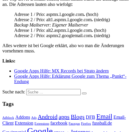
an. Die Adressen lauten also wiefolgt:
Adresse 1 / Prio: aspmx.l.google.com
.
(hoch)
Adresse 2 / Prio: alt1.aspmx.l.google.com
.
(niedrig)
Backup Mailserver: Eigener Mailserver
Adresse 1 / Prio: alt2.aspmx.l.google.com
.
(hoch)
Adresse 2 / Prio: aspmx2.googlemail.com
.
(niedrig)
Alles weitere ist bei Google erklärt, also wo man die Änderungen
vornehmen muss.
Links:
Google Apps Hilfe: MX Records bei Strato ändern
Google Apps Hilfe: Erklärung Google zum Thema „Punkt“-
Endung
Suche nach:
Tags
Email
Android
apps
Blogs
Addons
DFB
Email-
Adblock
Ads
Client
Extension
facebook
fussball.de
Extensions
Fauxpas
Firefox
Google
Internes