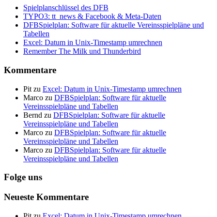
Spielplanschlüssel des DFB
TYPO3: tt_news & Facebook & Meta-Daten
DFBSpielplan: Software für aktuelle Vereinsspielpläne und
Tabellen
Excel: Datum in Unix-Timestamp umrechnen
Remember The Milk und Thunderbird
Kommentare
Pit
zu
Excel: Datum in Unix-Timestamp umrechnen
Marco
zu
DFBSpielplan: Software für aktuelle
Vereinsspielpläne und Tabellen
Bernd
zu
DFBSpielplan: Software für aktuelle
Vereinsspielpläne und Tabellen
Marco
zu
DFBSpielplan: Software für aktuelle
Vereinsspielpläne und Tabellen
Marco
zu
DFBSpielplan: Software für aktuelle
Vereinsspielpläne und Tabellen
Folge uns
Neueste Kommentare
Pit
zu
Excel: Datum in Unix-Timestamp umrechnen