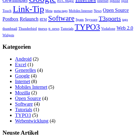
Gewinnspiel
HTC Magic
Internet
Iphone
Ipod
Link-Tip
Open Source
Touch
Meta
meta-tags
Mobiles Internet
News
Software
T3sports
Postbox
Relaunch
RTM
Spam
Spyware
tags
TYPO3
Web 2.0
thumbnail
Thunderbird
ttnews
tt_news
Tutorials
Vodafone
Widgets
Kategorien
Android
(2)
Excel
(1)
Generelles
(4)
Google
(4)
Internet
(8)
Mobiles Internet
(5)
Mozilla
(2)
Open Source
(4)
Software
(4)
Tutorials
(1)
TYPO3
(5)
Webentwicklung
(4)
Neuste Artikel