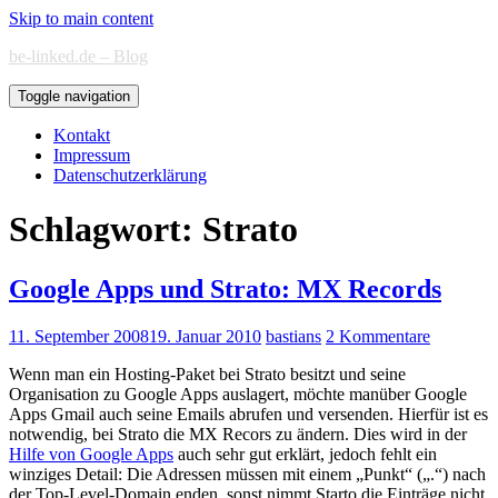
Skip to main content
be-linked.de – Blog
Toggle navigation
Kontakt
Impressum
Datenschutzerklärung
Schlagwort:
Strato
Google Apps und Strato: MX Records
11. September 2008
19. Januar 2010
bastians
2 Kommentare
Wenn man ein Hosting-Paket bei Strato besitzt und seine
Organisation zu Google Apps auslagert, möchte manüber Google
Apps Gmail auch seine Emails abrufen und versenden. Hierfür ist es
notwendig, bei Strato die MX Recors zu ändern. Dies wird in der
Hilfe von Google Apps
auch sehr gut erklärt, jedoch fehlt ein
winziges Detail: Die Adressen müssen mit einem „Punkt“ („.“) nach
der Top-Level-Domain enden, sonst nimmt Starto die Einträge nicht